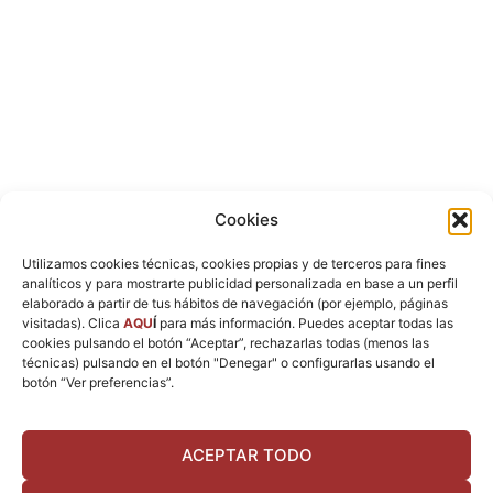
Cómo encontrar un tapicero de
Cookies
confianza cerca de ti
21st mayo 2026
Utilizamos cookies técnicas, cookies propias y de terceros para fines
analíticos y para mostrarte publicidad personalizada en base a un perfil
Llevas meses mirando el sofá y pensando lo
elaborado a partir de tus hábitos de navegación (por ejemplo, páginas
mismo. La tela está hecha polvo pero el mueble
visitadas). Clica
AQU
Í
para más información. Puedes aceptar todas las
aguanta perfectamente. Buscas «tapicero cerca
cookies pulsando el botón “Aceptar”, rechazarlas todas (menos las
de mí» y te aparecen veinte opciones. El
técnicas) pulsando en el botón "Denegar" o configurarlas usando el
botón “Ver preferencias”.
Read More »
ACEPTAR TODO